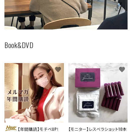
Book&DVD
favorite
favorite
【年間購読】モチベUP！
【モニター】レスベラショット10本