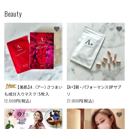
Beauty
favorite
favorite
【美肌】A .（アー）さつまい
【A+】新・パフォーマンスUPサプ
も成分入りマスク：5枚入
リ
12,000円(税込)
27,000円(税込)
favorite
favorite