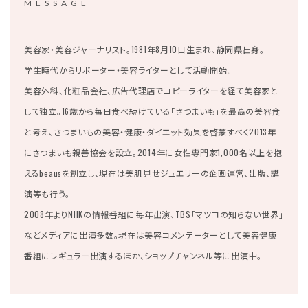
MESSAGE
美容家・美容ジャーナリスト。1981年8月10日生まれ、静岡県出身。
学生時代からリポーター・美容ライターとして活動開始。
美容外科、化粧品会社、広告代理店でコピーライターを経て美容家と
して独立。
16歳から毎日食べ続けている「さつまいも」を最高の美容食
と考え、さつまいもの美容・健康・ダイエット効果を啓蒙すべく2013年
にさつまいも親善協会を設立。2014年に女性専門家1,000名以上を抱
えるbeausを創立し、現在は美肌見せジュエリーの企画運営、出版、講
演等も行う。
2008年よりNHKの情報番組に毎年出演、TBS「マツコの知らない世界」
などメディアに出演多数。現在は美容コメンテーターとして美容健康
番組にレギュラー出演するほか、ショップチャンネル等に出演中。