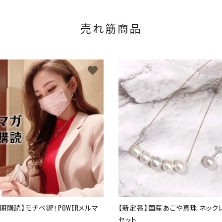
売れ筋商品
favorite
期購読】モチベUP！POWERメルマ
【新定番】国産あこや真珠 ネック
セット