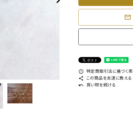
mail_outline
特定商取引法に基づく表記
error_outline
この商品を友達に教える
share
買い物を続ける
undo