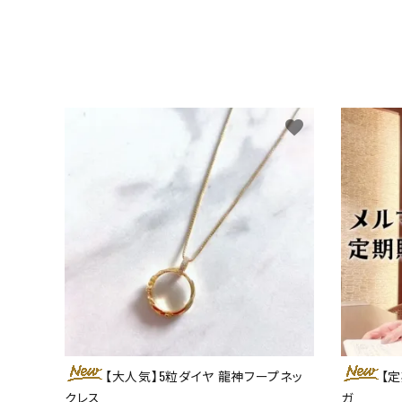
favorite
【大人気】5粒ダイヤ 龍神フープネッ
【定
クレス
ガ