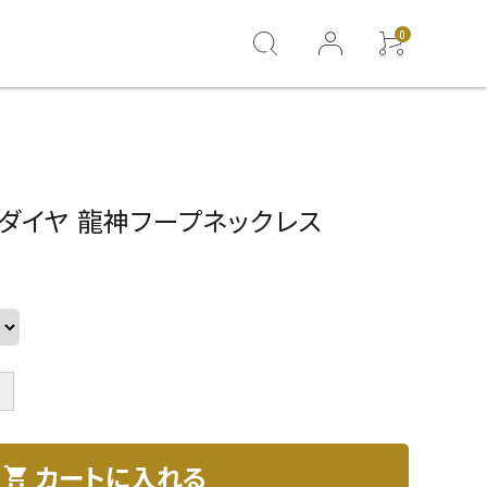
0
粒ダイヤ 龍神フープネックレス
＋
カートに入れる
shopping_cart