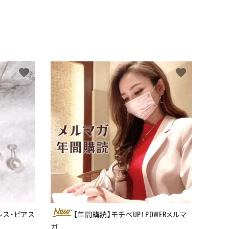
favorite
favorite
レス・ピアス
【年間購読】モチベUP！POWERメルマ
ガ