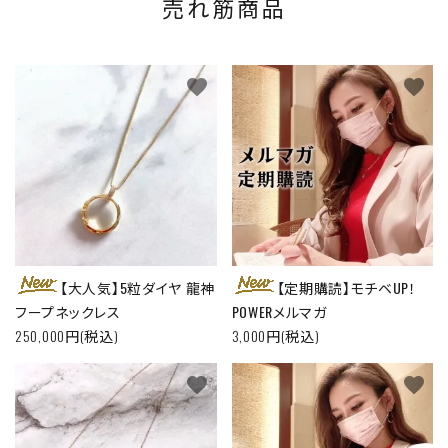
売れ筋商品
favorite
favorite
【大人気】5粒ダイヤ 龍神
【定期購読】モチベUP！
フープネックレス
POWERメルマガ
250,000円(税込)
3,000円(税込)
favorite
favorite