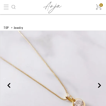
0
TOP
>
Jewelry