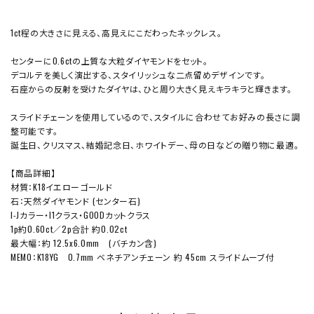
1ct程の大きさに見える、高見えにこだわったネックレス。
センターに0.6ctの上質な大粒ダイヤモンドをセット。
デコルテを美しく演出する、スタイリッシュな二点留めデザインです。
石座からの反射を受けたダイヤは、ひと周り大きく見えキラキラと輝きます。
スライドチェーンを使用しているので、スタイルに合わせてお好みの長さに調
整可能です。
誕生日、クリスマス、結婚記念日、ホワイトデー、母の日などの贈り物に最適。
【商品詳細】
材質：K18イエローゴールド
石：天然ダイヤモンド (センター石)
I-Jカラー・I1クラス・GOODカットクラス
1p約0.60ct／2p合計 約0.02ct
最大幅：約 12.5x6.0mm (バチカン含)
MEMO：K18YG 0.7mm ベネチアンチェーン 約 45cm スライドムーブ付